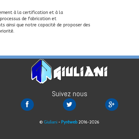
ement à la certification et à la
 processus de fabrication et
s ainsi que notre capacité de proposer des
riorité.
Suivez nous
Giuliani
Giuliani
Giuliani
sur
sur
sur
Facebook
Twitter
Google+
©
Giuliani
-
Pyréweb
2016-2026