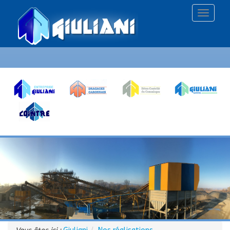
Affiche
le
menu