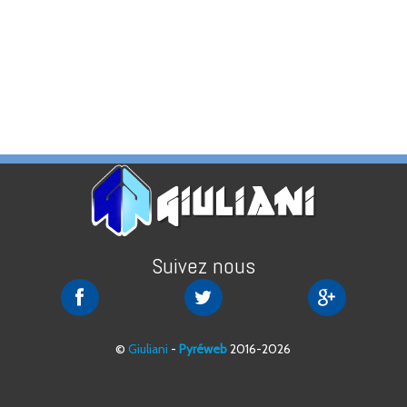
Suivez nous
Giuliani
Giuliani
Giuliani
sur
sur
sur
Facebook
Twitter
Google+
©
Giuliani
-
Pyréweb
2016-2026