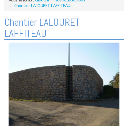
Vous êtes ici :
Giuliani
Nos réalisations
Chantier LALOURET LAFFITEAU
Chantier LALOURET
LAFFITEAU