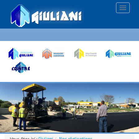
Affiche
le
menu