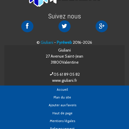
Suivez nous
Giuliani
Giuliani
Giuliani
sur
sur
sur
Facebook
Twitter
Google+
©
Giuliani
-
Pyréweb
2016-2026
Giuliani
27 Avenue Saint-Jean
31800
Valentine
05 61 89 05 82
www.giuliani.fr
Accueil
Plan du site
Ajouter aux favoris
Haut de page
Mentions légales
Referencement