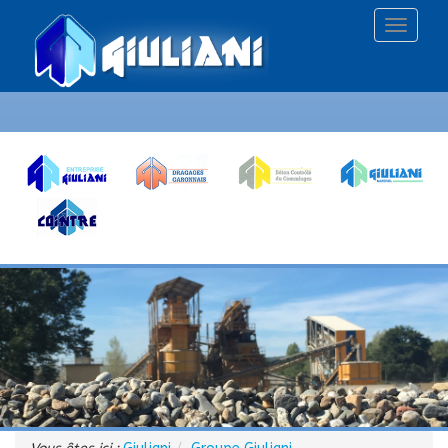
Affiche
le
menu