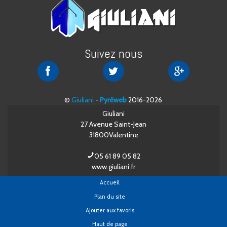
Suivez nous
Giuliani
Giuliani
Giuliani
sur
sur
sur
Facebook
Twitter
Google+
©
Giuliani
-
Pyréweb
2016-2026
Giuliani
27 Avenue Saint-Jean
31800
Valentine
05 61 89 05 82
www.giuliani.fr
Accueil
Plan du site
Ajouter aux favoris
Haut de page